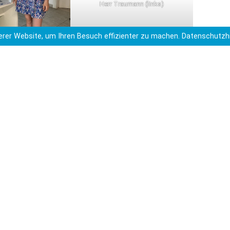
Herr Traumann (links)
rer Website, um Ihren Besuch effizienter zu machen.
Datenschutzh
au Donner