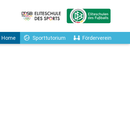
Home
Sporttutorium
Förderverein