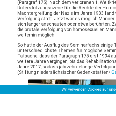
(Paragraf 175). Nach dem verlorenen 1. Weltkri
Unterstützungsszene
für
die Rechte der Homose
Machtergreifung der Nazis im Jahre 1933 fand
Verfolgung statt. Jetzt war es möglich Männer 
sich länger anschauten oder etwa berührten. Z
die brutale Verfolgung von homosexuellen Männ
weiterhin möglich.
So hatte der Ausflug des Seminarfachs einige 
unterschiedlichste Themen für mögliche Semina
Tatsache, dass der Paragraph 175 erst 1994 a
weitere Jahre vergingen, bis das Rehabilitati
Jahre 2017, sodass jahrzehntelange Verfolgung
(Stiftung niedersächsischer Gedenkstätten/
Ge
Wir verwenden Cookies auf unse