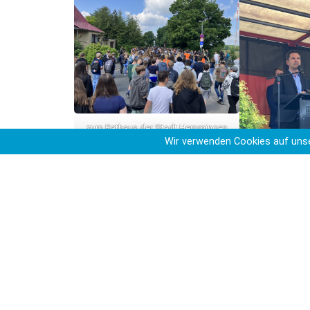
zum Rathaus der Stadt Hemmingen
Wir verwenden Cookies auf unse
Regionsprä
An diesem Projekttag haben die Schülerinnen u
vielfältiger Weise bearbeitet. Der folgende St
dieses “Feiertages“. Auf dem Rathausplatz sp
Bürgermeister Jan Dingeldey, der Schulleiter d