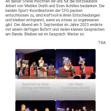
An dieser Stelle möchten wir uns für die blitzsaubere
Arbeit von Wiebke Drath und Sven Achilles bedanken. Die
beiden Sport-Koordinatoren der CFG packen
entschlossen zu, sind kraftvoll in ihren Entscheidungen
und bleiben entspannt, wenn es etwas zu organisieren
gibt. Der Abend am 5. September im Jahre 2023 endete
mit einem deftigen Büfett und vielen kleinen Gesprächen
am Rande. Bleiben wir im Gespräch. Weiter so.
TRA
Geschenk an Sven
Herr Rawe
Achilles und Wiebke
(Landessportbund)
Drath
Herr Kind (Hannover
96)