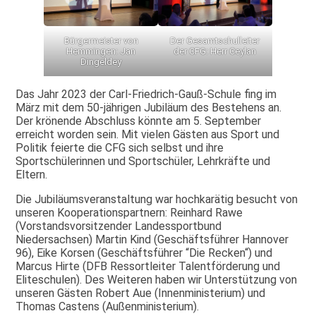
Bürgermeister von
Der Gesamtschulleiter
Hemmingen: Jan
der CFG: Herr Ceylan
Dingeldey
Das Jahr 2023 der Carl-Friedrich-Gauß-Schule fing im
März mit dem 50-jährigen Jubiläum des Bestehens an.
Der krönende Abschluss könnte am 5. September
erreicht worden sein. Mit vielen Gästen aus Sport und
Politik feierte die CFG sich selbst und ihre
Sportschülerinnen und Sportschüler, Lehrkräfte und
Eltern.
Die Jubiläumsveranstaltung war hochkarätig besucht von
unseren Kooperationspartnern: Reinhard Rawe
(Vorstandsvorsitzender Landessportbund
Niedersachsen) Martin Kind (Geschäftsführer Hannover
96), Eike Korsen (Geschäftsführer “Die Recken“) und
Marcus Hirte (DFB Ressortleiter Talentförderung und
Eliteschulen). Des Weiteren haben wir Unterstützung von
unseren Gästen Robert Aue (Innenministerium) und
Thomas Castens (Außenministerium).