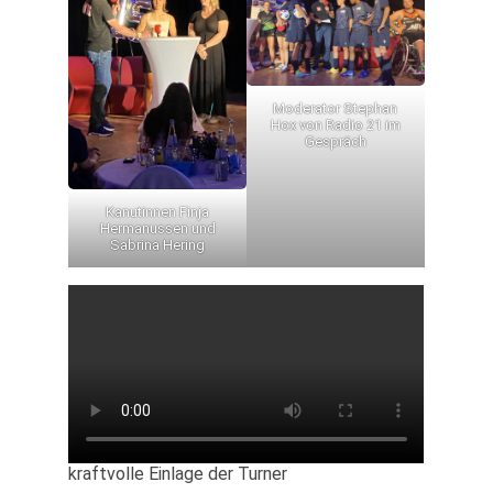
Moderator Stephan
Hox von Radio 21 im
Gespräch
Kanutinnen Finja
Hermanussen und
Sabrina Hering
kraftvolle Einlage der Turner