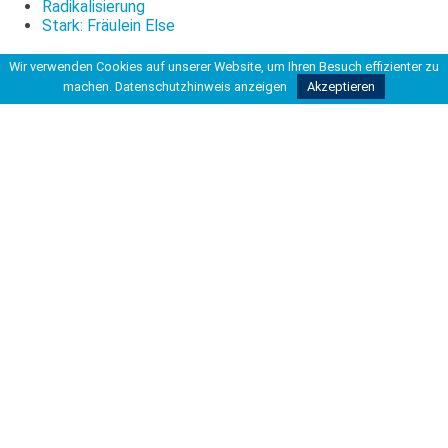
Radikalisierung
Stark: Fräulein Else
Wir verwenden Cookies auf unserer Website, um Ihren Besuch effizienter zu
machen.
Datenschutzhinweis anzeigen
Akzeptieren
Du bist hier
Startseite
>
>
Aktuelles aus der Schule
>
Stratosphärenflug – Untersuchungen in der
Atmosphäre
Kontakt
Carl-Friedrich-Gauß-Schule
Kooperative Gesamtschule
Hohe Bünte 4
30966 Hemmingen
Tel 0511 42037-200
Fax 0511 42037-211
info@kgshemmingen.de
Rechtliches