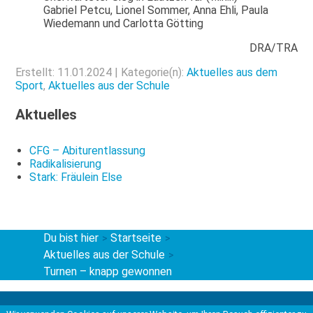
Gabriel Petcu, Lionel Sommer, Anna Ehli, Paula
Wiedemann und Carlotta Götting
DRA/TRA
Erstellt: 11.01.2024 | Kategorie(n):
Aktuelles aus dem
Sport
,
Aktuelles aus der Schule
Aktuelles
CFG – Abiturentlassung
Radikalisierung
Stark: Fräulein Else
Du bist hier
Startseite
>
>
Aktuelles aus der Schule
>
Turnen – knapp gewonnen
Kontakt