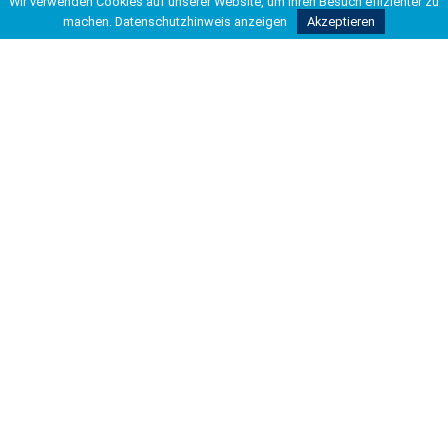
Wir verwenden Cookies auf unserer Website, um Ihren Besuch effizienter zu
machen.
Datenschutzhinweis anzeigen
Akzeptieren
Carl-Friedrich-Gauß-Schule
Kooperative Gesamtschule
Hohe Bünte 4
30966 Hemmingen
Tel 0511 42037-200
Fax 0511 42037-211
info@kgshemmingen.de
Rechtliches
Impressum
Datenschutzbeauftragter
Datenschutzerklärung
Datenverarbeitung
Unterstützung
Die Erstellung dieser Website wurde
ermöglicht durch die freundliche
Unterstützung von: