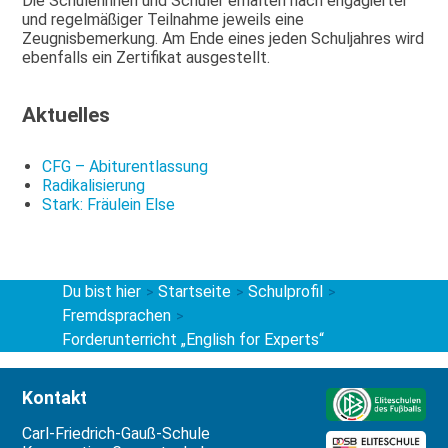
Die Schülerinnen und Schüler erhalten nach engagierter
und regelmäßiger Teilnahme jeweils eine
Zeugnisbemerkung. Am Ende eines jeden Schuljahres wird
ebenfalls ein Zertifikat ausgestellt.
Aktuelles
CFG – Abiturentlassung
Radikalisierung
Stark: Fräulein Else
Du bist hier
Startseite
Schulprofil
>
>
>
Fremdsprachen
>
Forderunterricht „English for Experts“
Kontakt
Carl-Friedrich-Gauß-Schule