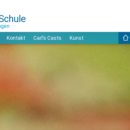
-Schule
ngen
Kontakt
Carl’s Casts
Kunst