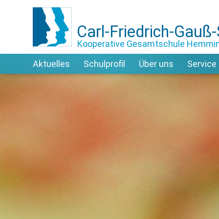
Carl-Friedrich-Gauß
Kooperative Gesamtschule Hemmi
Aktuelles
Schulprofil
Über uns
Service