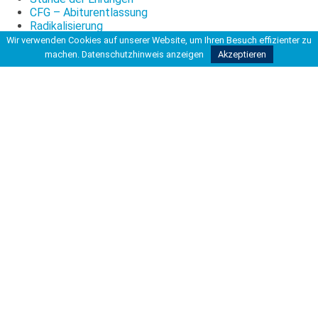
CFG – Abiturentlassung
Radikalisierung
Wir verwenden Cookies auf unserer Website, um Ihren Besuch effizienter zu
machen.
Datenschutzhinweis anzeigen
Akzeptieren
Du bist hier
Startseite
>
>
Aktuelles aus der Schule
>
IT-Unterricht für Einsteiger und Profis – an der...
Kontakt
Carl-Friedrich-Gauß-Schule
Kooperative Gesamtschule
Hohe Bünte 4
30966 Hemmingen
Tel 0511 42037-200
Fax 0511 42037-211
info@kgshemmingen.de
Rechtliches