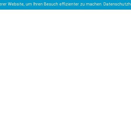
U14 Teams. Beim Bezirksfinale in Laatzen trat am
rer Website, um Ihren Besuch effizienter zu machen.
Datenschutzh
20. Mai 2026 das U 14 Team mit Myro, Lukas, Felix,
Paul, Jonathan, Rian, Luke, Helge und Jarno als
Ersatzschwimmer gegen fünf andere Schulen des
ganzen Bezirk Hannovers an und …
weiterlesen
Erstellt: