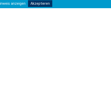
Akademiespieler des 9. und 10. Jahrgangs
inweis anzeigen
Akzeptieren
– über das Thema Rassismus (im Sport)
zu sprechen. Anlass war der Rassismus-
Skandal rund um das Regionalligaspiel der
U23 von Hannover 96 in Schöningen. In
einem offenen Austausch berichtete
Montell von …
weiterlesen
Erstellt: 21.04.2026