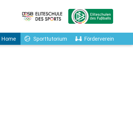
Home
Sporttutorium
Förderverein