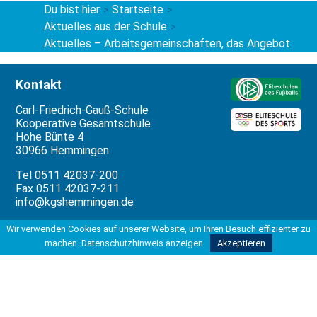
Du bist hier
Startseite
>
>
Aktuelles aus der Schule
>
Aktuelles – Arbeitsgemeinschaften, das Angebot
Kontakt
Carl-Friedrich-Gauß-Schule
Kooperative Gesamtschule
Hohe Bünte 4
30966 Hemmingen
Tel 0511 42037-200
Fax 0511 42037-211
info@kgshemmingen.de
Rechtliches
Wir verwenden Cookies auf unserer Website, um Ihren Besuch effizienter zu
machen.
Datenschutzhinweis anzeigen
Akzeptieren
Impressum
Datenschutzbeauftragter
Datenschutzerklärung
Datenverarbeitung