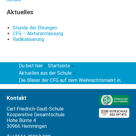
Aktuelles
Stunde der Ehrungen
CFG – Abiturentlassung
Radikalisierung
Du bist hier
Startseite
>
>
Aktuelles aus der Schule
>
Die Bläser der CFG auf dem Weihnachtsmarkt in...
Kontakt
Carl-Friedrich-Gauß-Schule
Kooperative Gesamtschule
Hohe Bünte 4
30966 Hemmingen