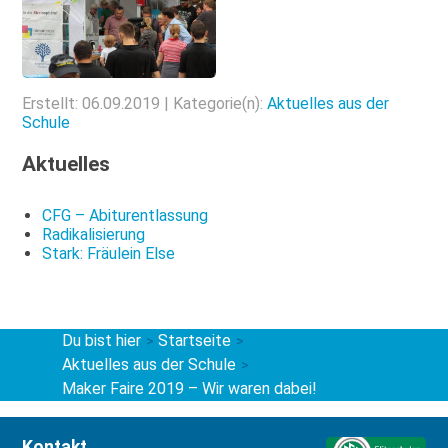
Erstellt: 06.09.2019 | Kategorie(n):
Aktuelles aus der
Schule
Aktuelles
CFG – Abiturentlassung
Radikalisierung
Stark: Fräulein Else
Du bist hier
Startseite
>
>
Aktuelles aus der Schule
>
Maker Faire 2019 – Wir waren dabei!
Kontakt