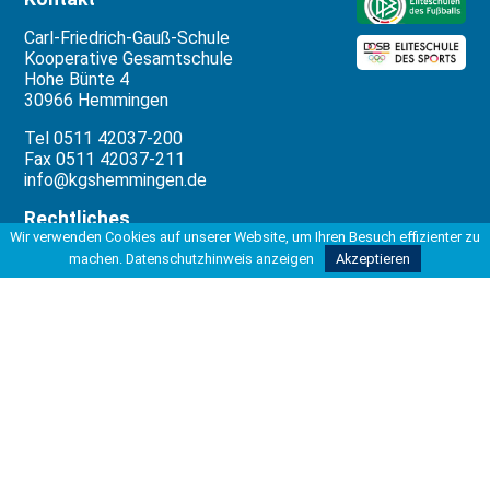
Carl-Friedrich-Gauß-Schule
Kooperative Gesamtschule
Hohe Bünte 4
30966 Hemmingen
Tel 0511 42037-200
Fax 0511 42037-211
info@kgshemmingen.de
Rechtliches
Wir verwenden Cookies auf unserer Website, um Ihren Besuch effizienter zu
Impressum
machen.
Datenschutzhinweis anzeigen
Akzeptieren
Datenschutzbeauftragter
Datenschutzerklärung
Datenverarbeitung
Unterstützung
Die Erstellung dieser Website wurde
ermöglicht durch die freundliche
Unterstützung von: