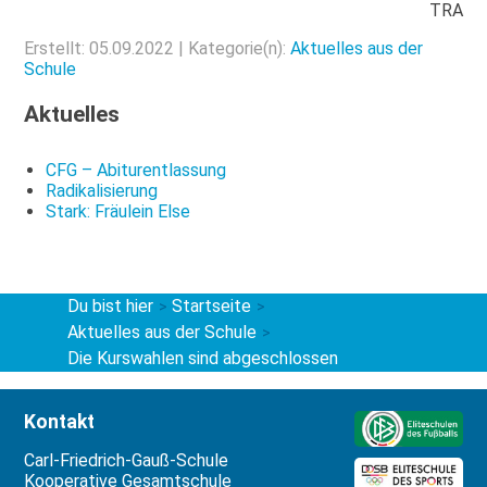
TRA
Erstellt: 05.09.2022 | Kategorie(n):
Aktuelles aus der
Schule
Aktuelles
CFG – Abiturentlassung
Radikalisierung
Stark: Fräulein Else
Du bist hier
Startseite
>
>
Aktuelles aus der Schule
>
Die Kurswahlen sind abgeschlossen
Kontakt
Carl-Friedrich-Gauß-Schule
Kooperative Gesamtschule