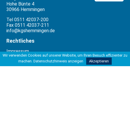
Hohe Bünte 4
30966 Hemmingen
Tel 0511 42037-200
Fax 0511 42037-211
info@kgshemmingen.de
Rechtliches
Impressum
Wir verwenden Cookies auf unserer Website, um Ihren Besuch effizienter zu
Datenschutzbeauftragter
machen.
Datenschutzhinweis anzeigen
Akzeptieren
Datenschutzerklärung
Datenverarbeitung
Unterstützung
Die Erstellung dieser Website wurde
ermöglicht durch die freundliche
Unterstützung von: