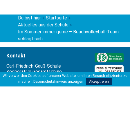
Du bist hier
Startseite
>
>
Aktuelles aus der Schule
>
Im Sommer immer gerne – Beachvolleyball-Team
schlägt sich...
Kontakt
Carl-Friedrich-Gauß-Schule
Kooperative Gesamtschule
Wir verwenden Cookies auf unserer Website, um Ihren Besuch effizienter zu
Hohe Bünte 4
machen.
Datenschutzhinweis anzeigen
Akzeptieren
30966 Hemmingen
Tel 0511 42037-200
Fax 0511 42037-211
info@kgshemmingen.de
Rechtliches
Impressum
Datenschutzbeauftragter