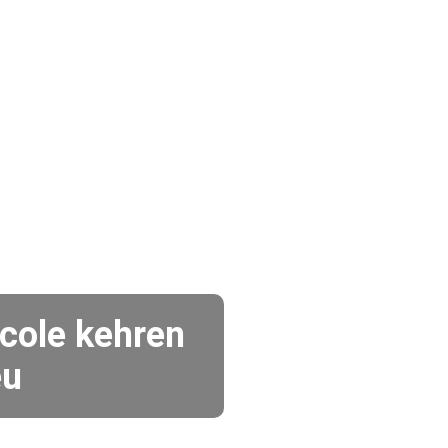
icole kehren
eu