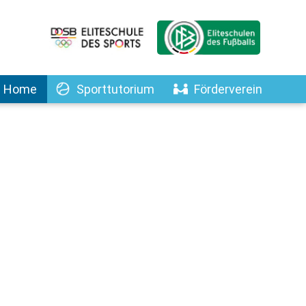
Home
Sporttutorium
Förderverein