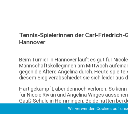
Tennis-Spielerinnen der Carl-Friedrich
Hannover
Beim Turnier in Hannover läuft es gut für Nicol
Mannschaftskolleginnen am Mittwoch aufeinand
gegen die Ältere Angelina durch. Heute spielte
diesem Sieg verabschiedet sie sich leider aus 
Hart gekämpft, aber dennoch verloren. So kön
für Nicole Rivkin und Angelina Wirges aussehen
Gauß-Schule in Hemmingen. Beide hatten bei d
Deutschen Tennis Bundes, Pech. Nicole Rivkin 
Wir verwenden Cookies auf unse
verpasste einen möglichen Sieg. So bleibt bei
Spielpraxis mit höher platzierten Spielerinnen