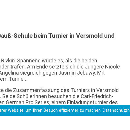
-Gauß-Schule beim Turnier in Versmold und
e Rivkin. Spannend wurde es, als die beiden
er trafen. Am Ende setzte sich die Jüngere Nicole
 Angelina siegreich gegen Jasmin Jebawy. Mit
dem Turnier.
nte die Zusammenfassung des Turniers in Versmold
. Beide Schülerinnen besuchen die Carl-Friedrich-
en German Pro Series, einem Einladungsturnier des
verletzte sich in einem Match und Angelina Wirges
rer Website, um Ihren Besuch effizienter zu machen.
Datenschutzh
den die Erfahrung nach langer Corona-Pause wieder
 gewonnen zu haben.