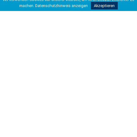
machen.
Datenschutzhinweis anzeigen
Akzeptieren
Carl-Friedrich-Gauß-Schule
Kooperative Gesamtschule
Hohe Bünte 4
30966 Hemmingen
Tel 0511 42037-200
Fax 0511 42037-211
info@kgshemmingen.de
Rechtliches
Impressum
Datenschutzbeauftragter
Datenschutzerklärung
Datenverarbeitung
Unterstützung
Die Erstellung dieser Website wurde
ermöglicht durch die freundliche
Unterstützung von: