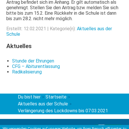
Antrag befindet sich im Anhang. Er gilt automatisch als
genehmigt. Stellen Sie den Antrag bzw. melden Sie sich
bitte bis zum 15.2. Eine Rückkehr in die Schule ist dann
bis zum 28.2. nicht mehr möglich.
Erstellt: 12.02.2021 | Kategorie(n):
Aktuelles aus der
Schule
Aktuelles
Stunde der Ehrungen
CFG – Abiturentlassung
Radikalisierung
Du bist hier
Startseite
>
>
Aktuelles aus der Schule
>
Verlängerung des Lockdowns bis 07.03.2021
Kontakt
Wir verwenden Cookies auf unserer Website, um Ihren Besuch effizienter zu