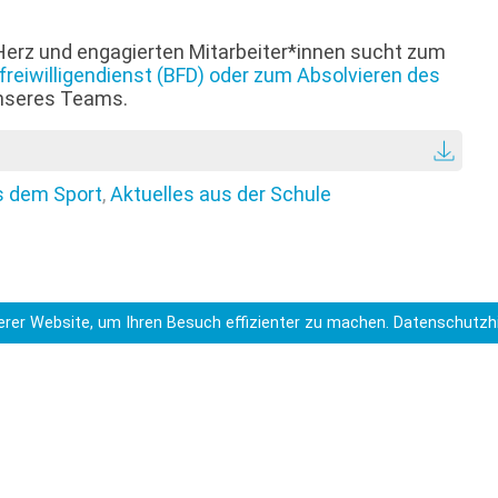
Herz und engagierten Mitarbeiter*innen sucht zum
reiwilligendienst (BFD) oder zum Absolvieren des
 unseres Teams.
s dem Sport
,
Aktuelles aus der Schule
rer Website, um Ihren Besuch effizienter zu machen.
Datenschutzh
r Schule
Wir suchen DICH als jungen und motivierten 
>